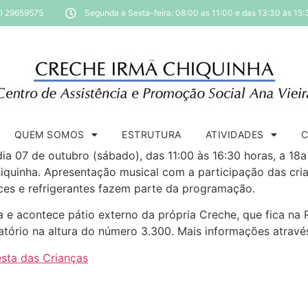
1) 29659575
Segunda a Sexta-feira: 08:00 as 11:00 e das 13:30 às 15:
QUEM SOMOS
ESTRUTURA
ATIVIDADES
ia 07 de outubro (sábado), das 11:00 às 16:30 horas, a 18
hiquinha. Apresentação musical com a participação das cria
oces e refrigerantes fazem parte da programação.
 e acontece pátio externo da própria Creche, que fica na R
tório na altura do número 3.300. Mais informações atravé
esta das Crianças